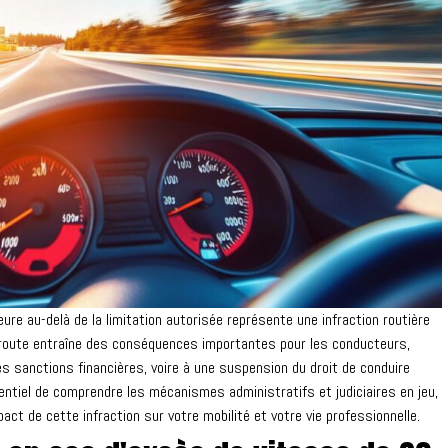
e au-delà de la limitation autorisée représente une infraction routière
 route entraîne des conséquences importantes pour les conducteurs,
des sanctions financières, voire à une suspension du droit de conduire
sentiel de comprendre les mécanismes administratifs et judiciaires en jeu,
act de cette infraction sur votre mobilité et votre vie professionnelle.