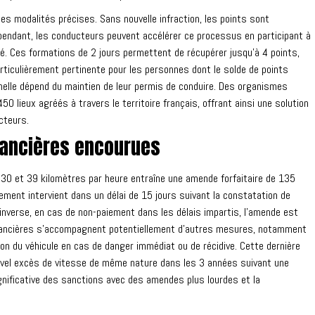
es modalités précises. Sans nouvelle infraction, les points sont
pendant, les conducteurs peuvent accélérer ce processus en participant à
é. Ces formations de 2 jours permettent de récupérer jusqu'à 4 points,
articulièrement pertinente pour les personnes dont le solde de points
onnelle dépend du maintien de leur permis de conduire. Des organismes
ieux agréés à travers le territoire français, offrant ainsi une solution
cteurs.
nancières encourues
e 30 et 39 kilomètres par heure entraîne une amende forfaitaire de 135
ement intervient dans un délai de 15 jours suivant la constatation de
À l'inverse, en cas de non-paiement dans les délais impartis, l'amende est
inancières s'accompagnent potentiellement d'autres mesures, notamment
tion du véhicule en cas de danger immédiat ou de récidive. Cette dernière
uvel excès de vitesse de même nature dans les 3 années suivant une
ignificative des sanctions avec des amendes plus lourdes et la