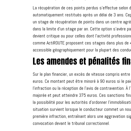
La récupération de ces points perdus s'effectue selon d
automatiquement restitués après un délai de 3 ans. Ce
un stage de récupération de points dans un centre agré
dans la limite d'un stage par an. Cette option s'avère p
devient critique ou pour celles dont l'activité professi
comme ActiROUTE proposent ces stages dans plus de 450 l
accessible géographiquement pour la plupart des condu
Les amendes et pénalités fi
Sur le plan financier, un excès de vitesse compris entr
euros. Ce montant peut être minoré à 90 euros si le pai
l'infraction ou la réception de l'avis de contravention. 
majorée et peut atteindre 375 euros. Ces sanctions f
la possibilité pour les autorités d'ordonner l'immobilisa
situation survient lorsque le conducteur commet un no
première infraction, entraînant alors une aggravation s
convocation devant le tribunal correctionnel.