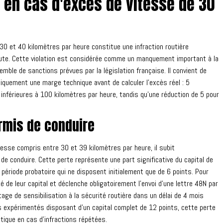
 en cas d'excès de vitesse de 30
0 et 40 kilomètres par heure constitue une infraction routière
route. Cette violation est considérée comme un manquement important à la
ble de sanctions prévues par la législation française. Il convient de
quement une marge technique avant de calculer l'excès réel : 5
inférieures à 100 kilomètres par heure, tandis qu'une réduction de 5 pour
ermis de conduire
esse compris entre 30 et 39 kilomètres par heure, il subit
e conduire. Cette perte représente une part significative du capital de
période probatoire qui ne disposent initialement que de 6 points. Pour
ié de leur capital et déclenche obligatoirement l'envoi d'une lettre 48N par
stage de sensibilisation à la sécurité routière dans un délai de 4 mois
rs expérimentés disposant d'un capital complet de 12 points, cette perte
ique en cas d'infractions répétées.