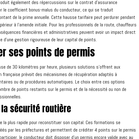
roduit également des répercussions sur le contrat d'assurance
 le coefficient bonus-malus du conducteur, ce qui se traduit
tant de la prime annuelle. Cette hausse tarifaire peut perdurer pendant
rieur à l'amende initiale. Pour les professionnels de la route, chauffeurs
nséquences financières et administratives peuvent avoir un impact direct
ce d'une gestion rigoureuse de leur capital de points.
er ses points de permis
sse de 30 kilomètres par heure, plusieurs solutions s'offrent aux
ion française prévoit des mécanismes de récupération adaptés à
ontaires ou de procédures automatiques. Le choix entre ces options
nombre de points restants sur le permis et de la nécessité ou non de
ssionnelles.
 la sécurité routière
 la plus rapide pour reconstituer son capital. Ces formations se
éés par les préfectures et permettent de créditer 4 points sur le permis
participer, le conducteur doit disposer d'un permis encore valide avec au