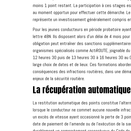
moins 1 point restant. La participation à ces stages est
au moment opportun pour effectuer cette démarche. Le 
représente un investissement généralement compris en
Pour les jeunes conducteurs en période probatoire ayant 
lettre 48N. Ils disposent alors d'un délai de 4 mois pour
obligation peut entraîner des sanctions supplémentair
organismes spécialisés comme ActiROUTE, joignable du l
12 heures 30 puis de 13 heures 30 à 16 heures 30 au 0 
large choix de dates et de lieux. Ces formations aborde
conséquences des infractions routières, dans une démar
enjeux de la sécurité routière.
La récupération automatique 
La restitution automatique des points constitue l'altern
lorsque le conducteur ne commet aucune nouvelle infract
un excès de vitesse ayant occasionné la perte de 3 poin
date de paiement de l'amende ou de l'exécution de la 
durablement un comportement respectueux du Code de la r