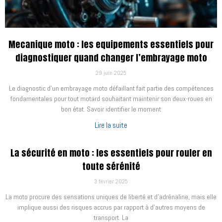
Mecanique moto : les equipements essentiels pour
diagnostiquer quand changer l’embrayage moto
29 juin 2025
Le diagnostic d'un embrayage moto défaillant fait partie des compétences
fondamentales pour tout motard souhaitant maintenir son deux-roues en
bon état. Savoir identifier le moment
Lire la suite
La sécurité en moto : les essentiels pour rouler en
toute sérénité
3 février 2025
La moto procure des sensations uniques de liberté et d’adrénaline, mais elle
implique aussi des risques accrus par rapport à d’autres moyens de
transport. La