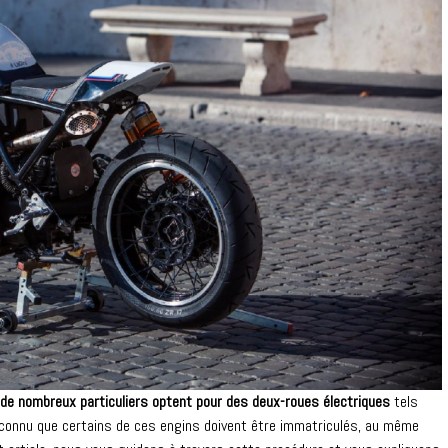
de nombreux particuliers optent pour des deux-roues électriques
tels
eu connu que certains de ces engins doivent être immatriculés, au même