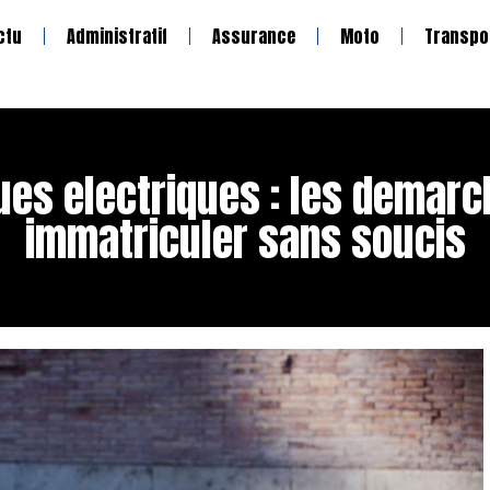
ctu
Administratif
Assurance
Moto
Transpo
ues electriques : les demarc
immatriculer sans soucis