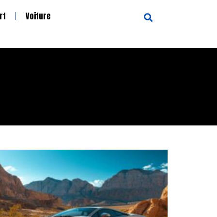
rt
Voiture