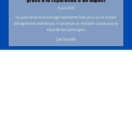
9 juin 2026
Un pare-brise endommagé représente bien plus qu’un simple
désagrément esthétique. Il constitue un véritable risque pour la
sécurité des passagers
Lire la suite
Voitures sans permis de luxe : analyse
économique d’un segment automobile en
pleine croissance